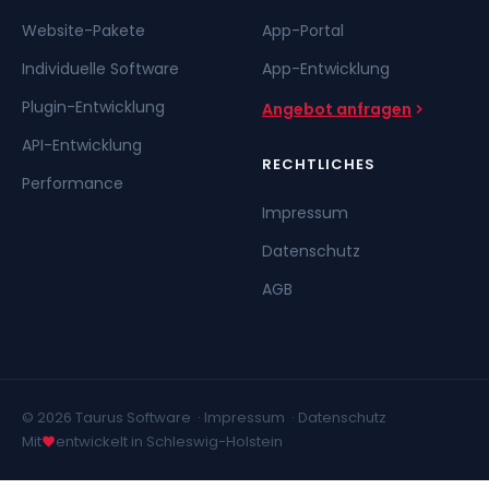
Website-Pakete
App-Portal
Individuelle Software
App-Entwicklung
Plugin-Entwicklung
Angebot anfragen
API-Entwicklung
RECHTLICHES
Performance
Impressum
Datenschutz
AGB
© 2026 Taurus Software ·
Impressum
·
Datenschutz
Mit
entwickelt in Schleswig-Holstein