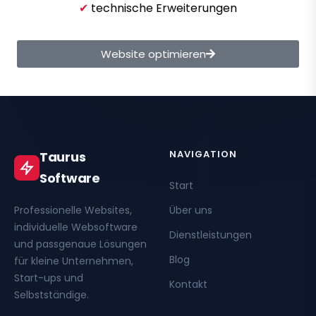
✔
technische Erweiterungen
Website optimieren
NAVIGATION
Taurus
Software
Start
Professionelle Websites,
Über uns
individuelle Websoftware
Dienstleistungen
und passgenaue Lösungen
Blog
für kleine Unternehmen,
Start-ups und
Kontakt
Selbstständige.