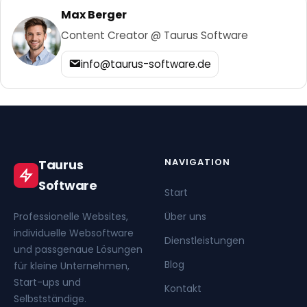
Max Berger
Content Creator @ Taurus Software
info@taurus-software.de
NAVIGATION
Taurus
Software
Start
Professionelle Websites,
Über uns
individuelle Websoftware
Dienstleistungen
und passgenaue Lösungen
Blog
für kleine Unternehmen,
Start-ups und
Kontakt
Selbstständige.