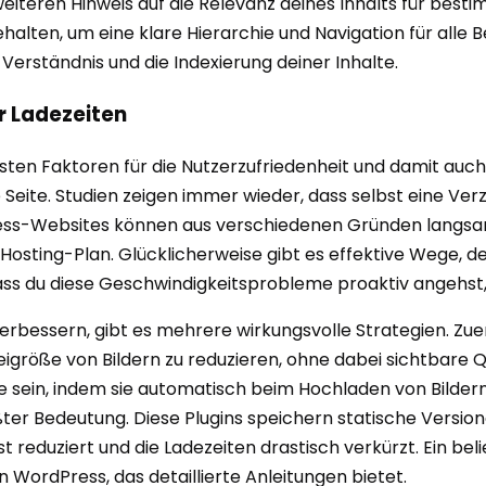
iteren Hinweis auf die Relevanz deines Inhalts für bestim
lten, um eine klare Hierarchie und Navigation für alle Be
Verständnis und die Indexierung deiner Inhalte.
er Ladezeiten
schsten Faktoren für die Nutzerzufriedenheit und damit a
Seite. Studien zeigen immer wieder, dass selbst eine V
s-Websites können aus verschiedenen Gründen langsam we
Hosting-Plan. Glücklicherweise gibt es effektive Wege, 
 dass du diese Geschwindigkeitsprobleme proaktiv angehst
essern, gibt es mehrere wirkungsvolle Strategien. Zuerst 
teigröße von Bildern zu reduzieren, ohne dabei sichtbare
sein, indem sie automatisch beim Hochladen von Bildern e
r Bedeutung. Diese Plugins speichern statische Versionen
reduziert und die Ladezeiten drastisch verkürzt. Ein beli
 WordPress, das detaillierte Anleitungen bietet.