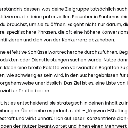
Verständnis dessen, was deine Zielgruppe tatsächlich such
ntifizieren, die deine potenziellen Besucher in Suchmaschi
u brauchst, um sie zu öffnen. Es geht nicht nur darum, die
 spezifischere Phrasen, die oft eine höhere Konversionsra
entifizieren und dich von der Konkurrenz abzuheben.
ne effektive Schlüsselwortrecherche durchzuführen. Begi
Produkten oder Dienstleistungen suchen würde. Nutze dan
 Ideen eine breite Palette von verwandten Begriffen zu 
wie schwierig es sein wird, in den Suchergebnissen für si
orgehensweise unerlässlich. Das Ziel ist es, eine Liste von
zial für Traffic bieten.
 ist es entscheidend, sie strategisch in deinen Inhalt zu int
eibungen. Übertreibe es jedoch nicht – „Keyword-Stuffin
raft und wirkt unnatürlich auf Leser. Konzentriere dich 
 Fragen der Nutzer beantwortet und ihnen einen Mehrwert