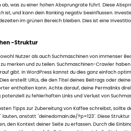
n ab, was zu einer hohen Absprungrate führt. Diese Abspr
ch ist, und kann dein Ranking negativ beeinflussen. Invest
dezeiten im grünen Bereich bleiben. Dies ist eine Investit
hen -Struktur
ür sowohl Nutzer als auch Suchmaschinen von immenser Bed
 zu merken und zu teilen. Suchmaschinen-Crawler haben eb
rauf gibt. In WordPress kannst du dies ganz einfach optim
ies erstellt URLs, die den Titel deines Beitrags oder deine
rter enthalten kann. Achte darauf, deine Permalinks dire
 potenziell zu fehlerhaften Links und Verlust von Suchm
esten Tipps zur Zubereitung von Kaffee schreibst, sollte d
auten, anstatt `deinedomain.de/?p=123`. Diese Struktur is
n, den Kontext deiner Seite zu erfassen. Durch die Einbin