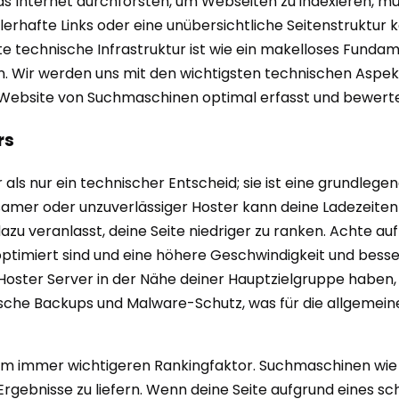
 Internet durchforsten, um Webseiten zu indexieren, mü
rhafte Links oder eine unübersichtliche Seitenstruktur k
technische Infrastruktur ist wie ein makelloses Fundamen
. Wir werden uns mit den wichtigsten technischen Aspekte
Website von Suchmaschinen optimal erfasst und bewertet w
rs
 als nur ein technischer Entscheid; sie ist eine grundleg
samer oder unzuverlässiger Hoster kann deine Ladezeiten 
u veranlasst, deine Seite niedriger zu ranken. Achte auf
m optimiert sind und eine höhere Geschwindigkeit und bes
 Hoster Server in der Nähe deiner Hauptzielgruppe haben, 
sche Backups und Malware-Schutz, was für die allgemein
nem immer wichtigeren Rankingfaktor. Suchmaschinen wie
Ergebnisse zu liefern. Wenn deine Seite aufgrund eines s