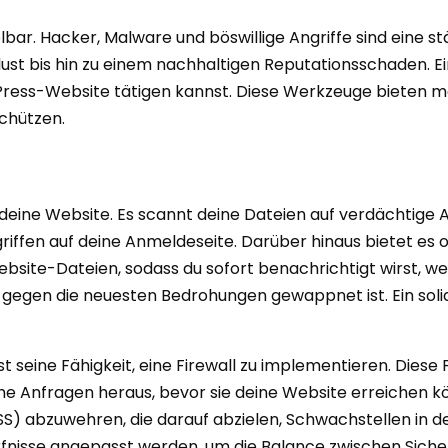
lbar. Hacker, Malware und böswillige Angriffe sind eine st
t bis hin zu einem nachhaltigen Reputationsschaden. Ein 
dPress-Website tätigen kannst. Diese Werkzeuge bieten me
schützen.
 deine Website. Es scannt deine Dateien auf verdächtige A
iffen auf deine Anmeldeseite. Darüber hinaus bietet es
ite-Dateien, sodass du sofort benachrichtigt wirst, we
h gegen die neuesten Bedrohungen gewappnet ist. Ein soli
ist seine Fähigkeit, eine Firewall zu implementieren. Die
e Anfragen heraus, bevor sie deine Website erreichen kön
SS) abzuwehren, die darauf abzielen, Schwachstellen in d
rfnisse angepasst werden, um die Balance zwischen Sicher