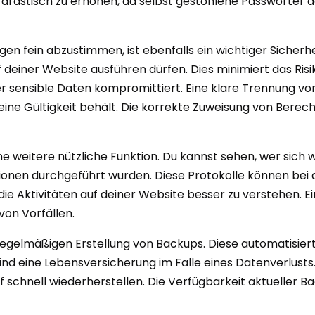
n drastisch zu erhöhen, da selbst gestohlene Passwörter 
gen fein abzustimmen, ist ebenfalls ein wichtiger Sicherh
deiner Website ausführen dürfen. Dies minimiert das Risi
er sensible Daten kompromittiert. Eine klare Trennung vo
seine Gültigkeit behält. Die korrekte Zuweisung von Berec
ne weitere nützliche Funktion. Du kannst sehen, wer sich
nen durchgeführt wurden. Diese Protokolle können bei d
 die Aktivitäten auf deiner Website besser zu verstehen. Ei
von Vorfällen.
ur regelmäßigen Erstellung von Backups. Diese automatisi
sind eine Lebensversicherung im Falle eines Datenverlust
schnell wiederherstellen. Die Verfügbarkeit aktueller Bac