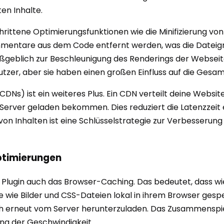
en Inhalte.
chrittene Optimierungsfunktionen wie die Minifizierung vo
mentare aus dem Code entfernt werden, was die Dateigrö
ßgeblich zur Beschleunigung des Renderings der Webseite
utzer, aber sie haben einen großen Einfluss auf die Ges
CDNs) ist ein weiteres Plus. Ein CDN verteilt deine Websit
erver geladen bekommen. Dies reduziert die Latenzzeit e
von Inhalten ist eine Schlüsselstrategie zur Verbesserung
ptimierungen
 Plugin auch das Browser-Caching. Das bedeutet, dass 
wie Bilder und CSS-Dateien lokal in ihrem Browser gespei
ch erneut vom Server herunterzuladen. Das Zusammenspi
ung der Geschwindigkeit.