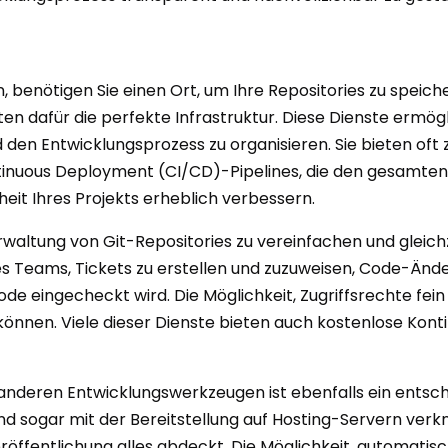
n, benötigen Sie einen Ort, um Ihre Repositories zu spei
en dafür die perfekte Infrastruktur. Diese Dienste ermögl
 den Entwicklungsprozess zu organisieren. Sie bieten oft 
inuous Deployment (CI/CD)-Pipelines, die den gesamten 
rheit Ihres Projekts erheblich verbessern.
rwaltung von Git-Repositories zu vereinfachen und gleich
s Teams, Tickets zu erstellen und zuzuweisen, Code-Änd
e eingecheckt wird. Die Möglichkeit, Zugriffsrechte fein 
nnen. Viele dieser Dienste bieten auch kostenlose Kont
 anderen Entwicklungswerkzeugen ist ebenfalls ein entsch
sogar mit der Bereitstellung auf Hosting-Servern verkn
eröffentlichung alles abdeckt. Die Möglichkeit, automat