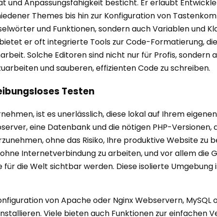
bilität und Anpassungsfähigkeit besticht. Er erlaubt Entwi
edener Themes bis hin zur Konfiguration von Tastenkombi
selwörter und Funktionen, sondern auch Variablen und Kl
bietet er oft integrierte Tools zur Code-Formatierung, di
arbeit. Solche Editoren sind nicht nur für Profis, sondern
zuarbeiten und sauberen, effizienten Code zu schreiben.
eibungsloses Testen
ehmen, ist es unerlässlich, diese lokal auf Ihrem eigene
rver, eine Datenbank und die nötigen PHP-Versionen, di
unehmen, ohne das Risiko, Ihre produktive Website zu besc
t, ohne Internetverbindung zu arbeiten, und vor allem die
ie für die Welt sichtbar werden. Diese isolierte Umgebung 
Konfiguration von Apache oder Nginx Webservern, MySQL
 installieren. Viele bieten auch Funktionen zur einfachen 