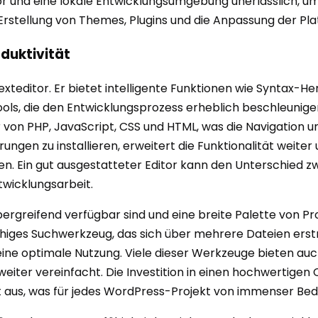
or und eine lokale Entwicklungsumgebung unerlässlich, um 
rstellung von Themes, Plugins und die Anpassung der Pla
duktivität
 Texteditor. Er bietet intelligente Funktionen wie Syntax
ls, die den Entwicklungsprozess erheblich beschleunigen
tur von PHP, JavaScript, CSS und HTML, was die Navigatio
erungen zu installieren, erweitert die Funktionalität weit
en. Ein gut ausgestatteter Editor kann den Unterschied 
twicklungsarbeit.
übergreifend verfügbar sind und eine breite Palette von
fähiges Suchwerkzeug, das sich über mehrere Dateien erstr
ine optimale Nutzung. Viele dieser Werkzeuge bieten auch
eiter vereinfacht. Die Investition in einen hochwertigen 
t aus, was für jedes WordPress-Projekt von immenser Bede