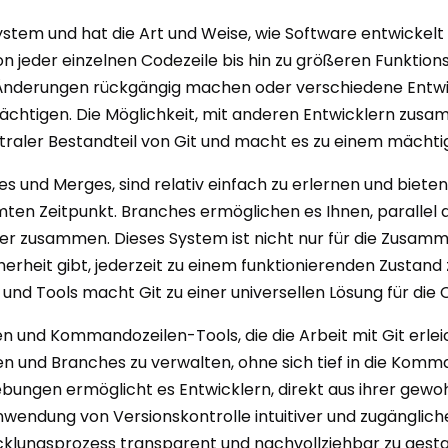
stem und hat die Art und Weise, wie Software entwickelt wi
on jeder einzelnen Codezeile bis hin zu größeren Funktion
Änderungen rückgängig machen oder verschiedene Entwic
rächtigen. Die Möglichkeit, mit anderen Entwicklern zu
ntraler Bestandteil von Git und macht es zu einem mächt
 und Merges, sind relativ einfach zu erlernen und bieten
ten Zeitpunkt. Branches ermöglichen es Ihnen, parallel 
r zusammen. Dieses System ist nicht nur für die Zusamme
icherheit gibt, jederzeit zu einem funktionierenden Zustan
nd Tools macht Git zu einer universellen Lösung für die
n und Kommandozeilen-Tools, die die Arbeit mit Git erleic
en und Branches zu verwalten, ohne sich tief in die Komm
bungen ermöglicht es Entwicklern, direkt aus ihrer ge
wendung von Versionskontrolle intuitiver und zugänglicher
cklungsprozess transparent und nachvollziehbar zu gestalt