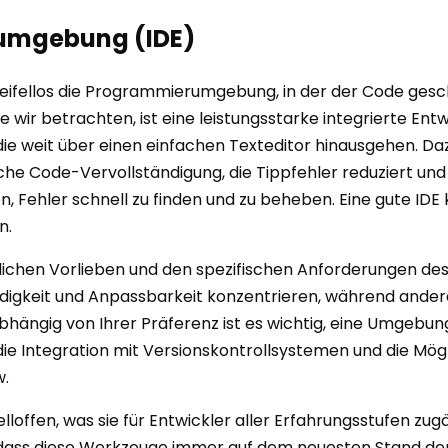
gsumgebung (IDE)
eifellos die Programmierumgebung, in der der Code gesch
e wir betrachten, ist eine leistungsstarke integrierte En
die weit über einen einfachen Texteditor hinausgehen. D
he Code-Vervollständigung, die Tippfehler reduziert und 
 Fehler schnell zu finden und zu beheben. Eine gute IDE 
n.
nlichen Vorlieben und den spezifischen Anforderungen des
indigkeit und Anpassbarkeit konzentrieren, während ander
bhängig von Ihrer Präferenz ist es wichtig, eine Umgebung
ie Integration mit Versionskontrollsystemen und die Mögli
w.
loffen, was sie für Entwickler aller Erfahrungsstufen zu
, dass diese Werkzeuge immer auf dem neuesten Stand der 