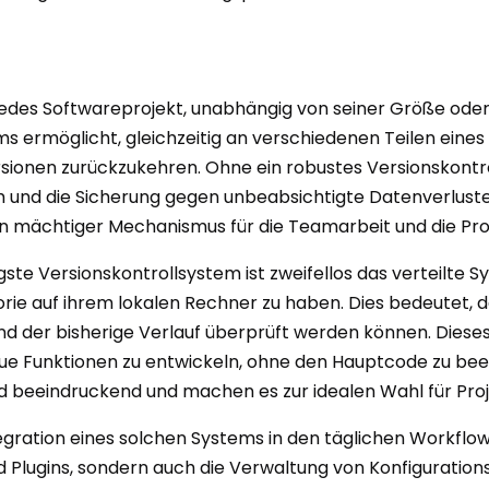
 jedes Softwareprojekt, unabhängig von seiner Größe oder 
 ermöglicht, gleichzeitig an verschiedenen Teilen eines
rsionen zurückzukehren. Ohne ein robustes Versionskont
d die Sicherung gegen unbeabsichtigte Datenverluste na
 mächtiger Mechanismus für die Teamarbeit und die Proj
ste Versionskontrollsystem ist zweifellos das verteilte S
orie auf ihrem lokalen Rechner zu haben. Dies bedeutet,
 der bisherige Verlauf überprüft werden können. Diese
ue Funktionen zu entwickeln, ohne den Hauptcode zu beei
t sind beeindruckend und machen es zur idealen Wahl für P
egration eines solchen Systems in den täglichen Workflow
lugins, sondern auch die Verwaltung von Konfigurations