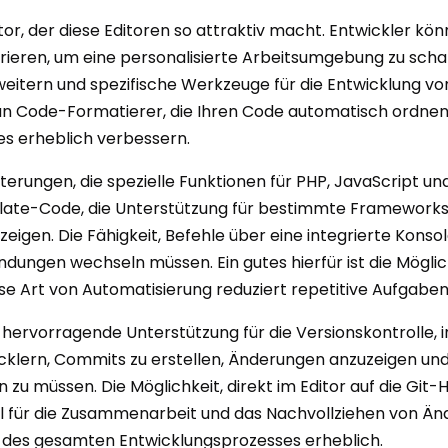
ktor, der diese Editoren so attraktiv macht. Entwickler 
ieren, um eine personalisierte Arbeitsumgebung zu schaff
rweitern und spezifische Werkzeuge für die Entwicklung v
der an Code-Formatierer, die Ihren Code automatisch ordn
es erheblich verbessern.
terungen, die spezielle Funktionen für PHP, JavaScript u
late-Code, die Unterstützung für bestimmte Frameworks o
igen. Die Fähigkeit, Befehle über eine integrierte Konso
dungen wechseln müssen. Ein gutes hierfür ist die Möglic
ese Art von Automatisierung reduziert repetitive Aufgabe
e hervorragende Unterstützung für die Versionskontrolle,
icklern, Commits zu erstellen, Änderungen anzuzeigen un
u müssen. Die Möglichkeit, direkt im Editor auf die Git-
eil für die Zusammenarbeit und das Nachvollziehen von Än
enz des gesamten Entwicklungsprozesses erheblich.