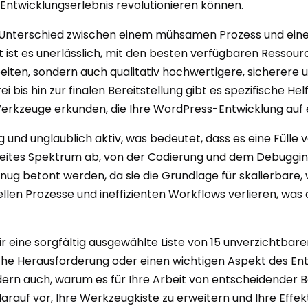
 Entwicklungserlebnis revolutionieren können.
Unterschied zwischen einem mühsamen Prozess und einer 
t ist es unerlässlich, mit den besten verfügbaren Ressou
rbeiten, sondern auch qualitativ hochwertigere, sichere
bis hin zur finalen Bereitstellung gibt es spezifische Helf
Werkzeuge erkunden, die Ihre WordPress-Entwicklung auf 
 und unglaublich aktiv, was bedeutet, dass es eine Fülle v
breites Spektrum ab, von der Codierung und dem Debuggi
nug betont werden, da sie die Grundlage für skalierbare,
llen Prozesse und ineffizienten Workflows verlieren, was
r eine sorgfältig ausgewählte Liste von 15 unverzichtb
che Herausforderung oder einen wichtigen Aspekt des E
dern auch, warum es für Ihre Arbeit von entscheidender B
arauf vor, Ihre Werkzeugkiste zu erweitern und Ihre Effekt