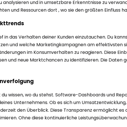
 analysieren und in umsetzbare Erkenntnisse zu verwande
ten und Ressourcen dort , wo sie den größten Einfluss h
kttrends
ef in das Verhalten deiner Kunden einzutauchen. Du kan
utzen und welche Marketingkampagnen am effektivsten sin
änderungen im Konsumverhalten zu reagieren. Diese Einb
en und neue Marktchancen zu identifizieren. Die Daten 
nverfolgung
u wissen, wo du stehst. Software-Dashboards und Report
) deines Unternehmens. Ob es sich um Umsatzentwicklung
derzeit den Überblick. Diese Transparenz ermöglicht es di
timieren. Ohne diese kontinuierliche Leistungsüberwachung