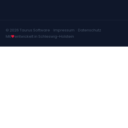
© 2026 Taurus Software ·
Impressum
·
Datenschutz
Mit
entwickelt in Schleswig-Holstein