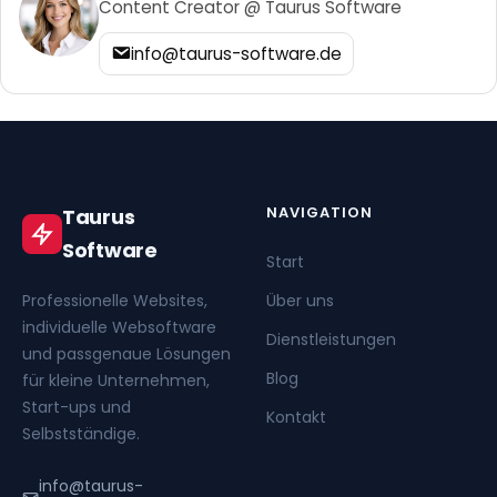
Content Creator @ Taurus Software
info@taurus-software.de
NAVIGATION
Taurus
Software
Start
Professionelle Websites,
Über uns
individuelle Websoftware
Dienstleistungen
und passgenaue Lösungen
Blog
für kleine Unternehmen,
Start-ups und
Kontakt
Selbstständige.
info@taurus-