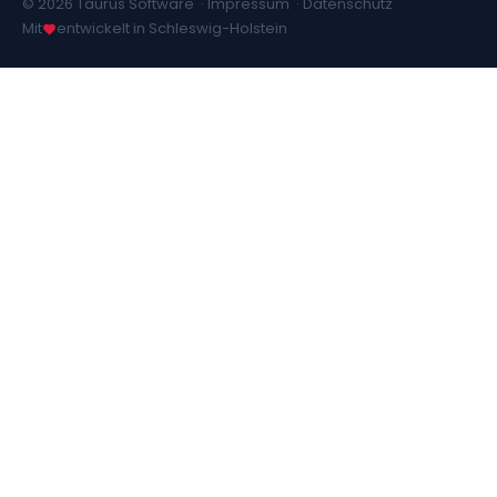
© 2026 Taurus Software ·
Impressum
·
Datenschutz
Mit
entwickelt in Schleswig-Holstein