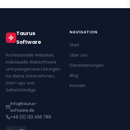
NAVIGATION
Taurus
Software
Start
Professionelle Websites,
Über uns
individuelle Websoftware
Dienstleistungen
und passgenaue Lösungen
Blog
für kleine Unternehmen,
Start-ups und
Kontakt
Selbstständige.
info@taurus-
software.de
+49 (0) 123 456 789