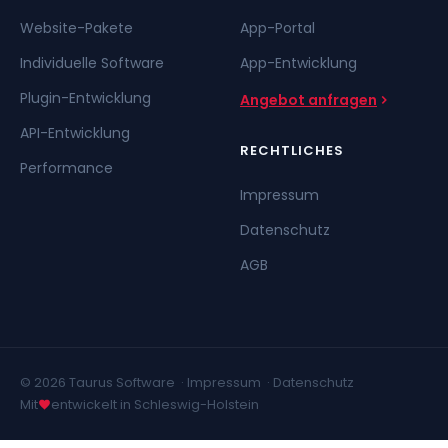
Website-Pakete
App-Portal
Individuelle Software
App-Entwicklung
Plugin-Entwicklung
Angebot anfragen
API-Entwicklung
RECHTLICHES
Performance
Impressum
Datenschutz
AGB
© 2026 Taurus Software ·
Impressum
·
Datenschutz
Mit
entwickelt in Schleswig-Holstein