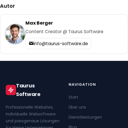
Autor
Max Berger
Content Creator @ Taurus Software
info@taurus-software.de
NAVIGATION
Taurus
Software
Start
Professionelle Websites,
Über uns
individuelle Websoftware
Dienstleistungen
und passgenaue Lösungen
Blog
für kleine Unternehmen,