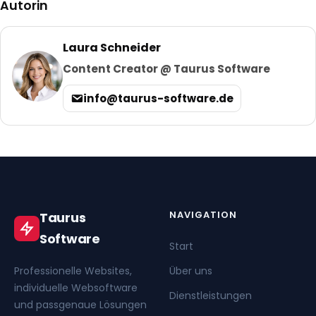
Autorin
Laura Schneider
Content Creator @ Taurus Software
info@taurus-software.de
NAVIGATION
Taurus
Software
Start
Professionelle Websites,
Über uns
individuelle Websoftware
Dienstleistungen
und passgenaue Lösungen