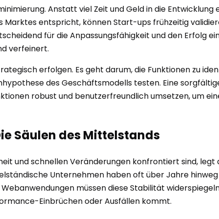
minimierung. Anstatt viel Zeit und Geld in die Entwicklun
arktes entspricht, können Start-ups frühzeitig validieren
tscheidend für die Anpassungsfähigkeit und den Erfolg ei
nd verfeinert.
ategisch erfolgen. Es geht darum, die Funktionen zu ident
rnhypothese des Geschäftsmodells testen. Eine sorgfältig
nktionen robust und benutzerfreundlich umsetzen, um eine
Die Säulen des Mittelstands
eit und schnellen Veränderungen konfrontiert sind, legt d
Mittelständische Unternehmen haben oft über Jahre hinwe
Webanwendungen müssen diese Stabilität widerspiegeln un
formance-Einbrüchen oder Ausfällen kommt.