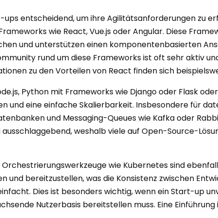
t-ups entscheidend, um ihre Agilitätsanforderungen zu erf
rameworks wie React, Vue.js oder Angular. Diese Framew
ächen und unterstützen einen komponentenbasierten Ans
ommunity rund um diese Frameworks ist oft sehr aktiv und 
ationen zu den Vorteilen von React finden sich beispielsw
de.js, Python mit Frameworks wie Django oder Flask oder 
en und eine einfache Skalierbarkeit. Insbesondere für d
atenbanken und Messaging-Queues wie Kafka oder RabbitMQ
ei ausschlaggebend, weshalb viele auf Open-Source-Lösu
 Orchestrierungswerkzeuge wie Kubernetes sind ebenfall
ten und bereitzustellen, was die Konsistenz zwischen En
vereinfacht. Dies ist besonders wichtig, wenn ein Start-
achsende Nutzerbasis bereitstellen muss. Eine Einführung 