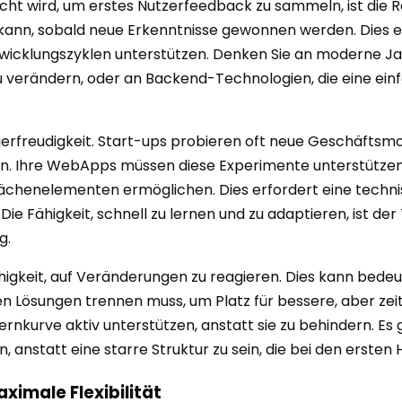
ht wird, um erstes Nutzerfeedback zu sammeln, ist die R
 kann, sobald neue Erkenntnisse gewonnen werden. Dies e
wicklungszyklen unterstützen. Denken Sie an moderne J
verändern, oder an Backend-Technologien, die eine einf
tierfreudigkeit. Start-ups probieren oft neue Geschäftsm
en. Ihre WebApps müssen diese Experimente unterstützen,
henelementen ermöglichen. Dies erfordert eine technisc
 Die Fähigkeit, schnell zu lernen und zu adaptieren, ist de
g.
Fähigkeit, auf Veränderungen zu reagieren. Dies kann bedeu
n Lösungen trennen muss, um Platz für bessere, aber zei
ernkurve aktiv unterstützen, anstatt sie zu behindern. Es 
anstatt eine starre Struktur zu sein, die bei den ersten
imale Flexibilität