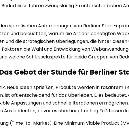
en Bedürfnisse führen zwangsläufig zu unterschiedlichen 
 den spezifischen Anforderungen von Berliner Start-ups i
en und beleuchten, warum die Art der benötigten WebApp
n und die strategischen Überlegungen, die hinter diesen u
che Faktoren die Wahl und Entwicklung von Webanwendunge
 und welche Schlüsselaspekte für beide Gruppen von Bede
Das Gebot der Stunde für Berliner St
mik. Neue Ideen sprießen, Produkte werden in rasantem Te
, ist oft entscheidend für das Überleben. Dies bedeute
exible Anpassungen und schnelle Iterationen ermöglichen. 
das Aus bedeuten, bevor es überhaupt richtig Fuß fassen k
ührung (Time-to-Market). Eine Minimum Viable Product (MV