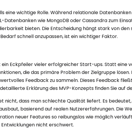
ls eine wichtige Rolle. Während relationale Datenbanken f
atenbanken wie MongoDB oder Cassandra zum Einsatz, di
lierbarkeit bieten. Die Entscheidung hängt stark von de
Bedarf schnell anzupassen, ist ein wichtiger Faktor.
ein Eckpfeiler vieler erfolgreicher Start-ups. Statt eine
unktionen, die das primäre Problem der Zielgruppe lösen.
 wertvolles Feedback zu sammeln. Dieses Feedback fließt 
 detaillierte Erklärung des MVP-Konzepts finden Sie auf d
nicht, dass man schlechte Qualität liefert. Es bedeutet
e ausbaut, basierend auf realen Nutzererfahrungen. Die W
ration neuer Features so reibungslos wie möglich verläuf
ge Entwicklungen nicht erschwert.