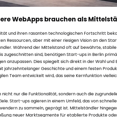
dere WebApps brauchen als Mittelst
tivität und ihren rasanten technologischen Fortschritt beka
en Ressourcen, aber mit einer riesigen Vision an den S
ständler. Während der Mittelstand oft auf bewährte, stabile
s zugeschnitten sind, benötigen Start-ups in Berlin primär 
gen anzupassen. Dies spiegelt sich direkt in der Wahl un
it jahrzehntelanger Geschichte und einem festen Produkt
agilen Team entwickelt wird, das seine Kernfunktion viell
 nicht nur die Funktionalität, sondern auch die zugrundel
 Ziele. Start-ups agieren in einem Umfeld, das von schn
wendern zu sammeln, geprägt ist. Mittelständler hingege
ießung neuer Marktsegmente für etablierte Produkte od