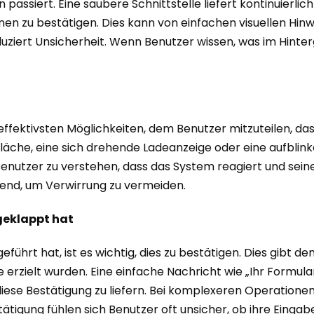
 passiert. Eine saubere Schnittstelle liefert kontinuierl
en zu bestätigen. Dies kann von einfachen visuellen Hinw
ziert Unsicherheit. Wenn Benutzer wissen, was im Hintergr
 effektivsten Möglichkeiten, dem Benutzer mitzuteilen, da
fläche, eine sich drehende Ladeanzeige oder eine aufblink
enutzer zu verstehen, dass das System reagiert und seine
idend, um Verwirrung zu vermeiden.
geklappt hat
ührt hat, ist es wichtig, dies zu bestätigen. Dies gibt de
 erzielt wurden. Eine einfache Nachricht wie „Ihr Formul
se Bestätigung zu liefern. Bei komplexeren Operationen k
ätigung fühlen sich Benutzer oft unsicher, ob ihre Einga