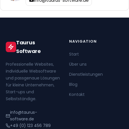
info@taurus-software.de
NAVIGATION
Taurus
Software
Start
Professionelle Websites,
Über uns
individuelle Websoftware
Dienstleistungen
und passgenaue Lösungen
Blog
für kleine Unternehmen,
Start-ups und
Kontakt
Selbstständige.
info@taurus-
software.de
+49 (0) 123 456 789