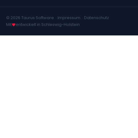
© 2026 Taurus Software ·
Impressum
·
Datenschutz
Mit
entwickelt in Schleswig-Holstein