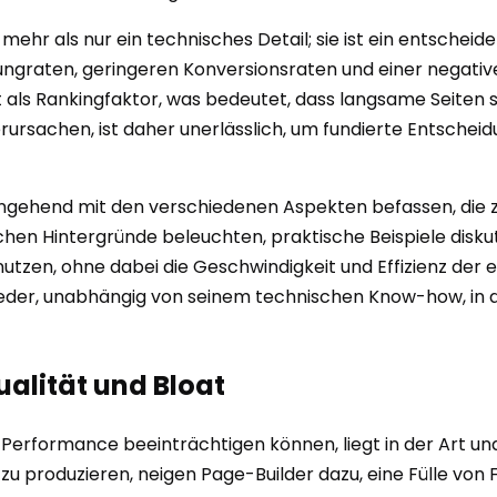
hr als nur ein technisches Detail; sie ist ein entscheide
ngraten, geringeren Konversionsraten und einer negat
als Rankingfaktor, was bedeutet, dass langsame Seiten 
rursachen, ist daher unerlässlich, um fundierte Entschei
ingehend mit den verschiedenen Aspekten befassen, die 
chen Hintergründe beleuchten, praktische Beispiele disku
utzen, ohne dabei die Geschwindigkeit und Effizienz der ei
eder, unabhängig von seinem technischen Know-how, in de
alität und Bloat
erformance beeinträchtigen können, liegt in der Art und 
 produzieren, neigen Page-Builder dazu, eine Fülle von Fu