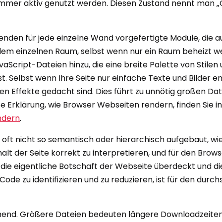
 immer aktiv genutzt werden. Diesen Zustand nennt man „C
wenden für jede einzelne Wand vorgefertigte Module, die a
jedem einzelnen Raum, selbst wenn nur ein Raum beheizt we
avaScript-Dateien hinzu, die eine breite Palette von Stile
. Selbst wenn Ihre Seite nur einfache Texte und Bilder e
llen Effekte gedacht sind. Dies führt zu unnötig großen 
rte Erklärung, wie Browser Webseiten rendern, finden Sie i
ndern
.
r oft nicht so semantisch oder hierarchisch aufgebaut, w
 der Seite korrekt zu interpretieren, und für den Browser 
s die eigentliche Botschaft der Webseite überdeckt und d
Code zu identifizieren und zu reduzieren, ist für den dur
hend. Größere Dateien bedeuten längere Downloadzeiten,