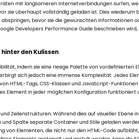
lgeräten mit langsameren Internetverbindungen surfen, w
evor sie überhaupt vollständig geladen ist. Dies wiederum
r abspringen, bevor sie die gewünschten Informationen od
oogle Developers Performance Guide beschrieben wird,
t hinter den Kulissen
ibilität, indem sie eine riesige Palette von vordefiniert
erbirgt sich jedoch eine immense Komplexität. Jedes Ele
e von HTML-Tags, CSS-Klassen und JavaScript-Funktionen 
edes Element in jeder möglichen Konfiguration funktionier
und Zeilenstrukturen. Während dies auf visueller Ebene in
e und Spalte separate Container und Stile geladen werden
elung von Elementen, die nicht nur den HTML-Code aufbläh
diese Elemente gestapelt und gestylt werden, kann die Fä