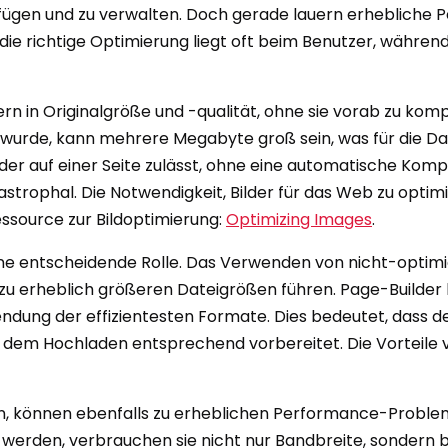
ufügen und zu verwalten. Doch gerade lauern erhebliche 
ie richtige Optimierung liegt oft beim Benutzer, während d
ern in Originalgröße und -qualität, ohne sie vorab zu kom
urde, kann mehrere Megabyte groß sein, was für die Darst
der auf einer Seite zulässt, ohne eine automatische Kom
astrophal. Die Notwendigkeit, Bilder für das Web zu opti
ssource zur Bildoptimierung:
Optimizing Images
.
ine entscheidende Rolle. Das Verwenden von nicht-optim
erheblich größeren Dateigrößen führen. Page-Builder bi
ndung der effizientesten Formate. Dies bedeutet, dass de
r dem Hochladen entsprechend vorbereitet. Die Vorteile
rden, können ebenfalls zu erheblichen Performance-Probl
werden, verbrauchen sie nicht nur Bandbreite, sondern 