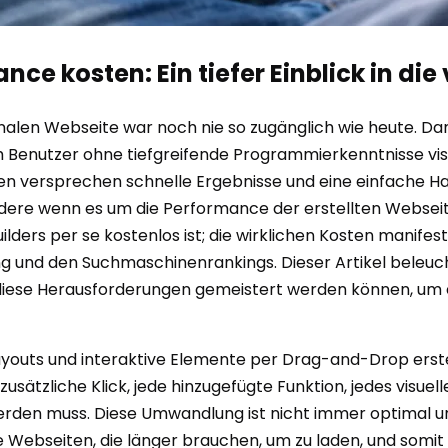
e kosten: Ein tiefer Einblick in di
nalen Webseite war noch nie so zugänglich wie heute. Dan
 Benutzer ohne tiefgreifende Programmierkenntnisse vis
ächen versprechen schnelle Ergebnisse und eine einfache
dere wenn es um die Performance der erstellten Webseiten
lders per se kostenlos ist; die wirklichen Kosten manifest
g und den Suchmaschinenrankings. Dieser Artikel beleucht
ese Herausforderungen gemeistert werden können, um ei
ayouts und interaktive Elemente per Drag-and-Drop erstel
usätzliche Klick, jede hinzugefügte Funktion, jedes visue
werden muss. Diese Umwandlung ist nicht immer optimal
Webseiten, die länger brauchen, um zu laden, und somit d