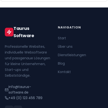
NAVIGATION
Taurus
Software
Start
Professionelle Websites,
Über uns
individuelle Websoftware
Dienstleistungen
und passgenaue Lösungen
Blog
für kleine Unternehmen,
Start-ups und
Kontakt
Selbstständige.
info@taurus-
software.de
+49 (0) 123 456 789