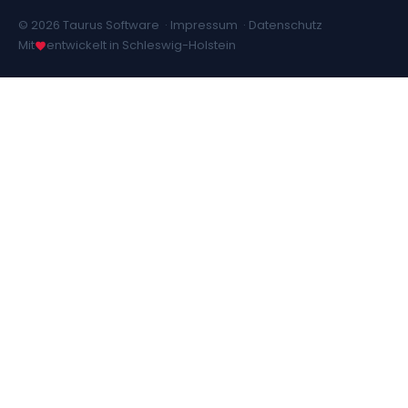
© 2026 Taurus Software ·
Impressum
·
Datenschutz
Mit
entwickelt in Schleswig-Holstein