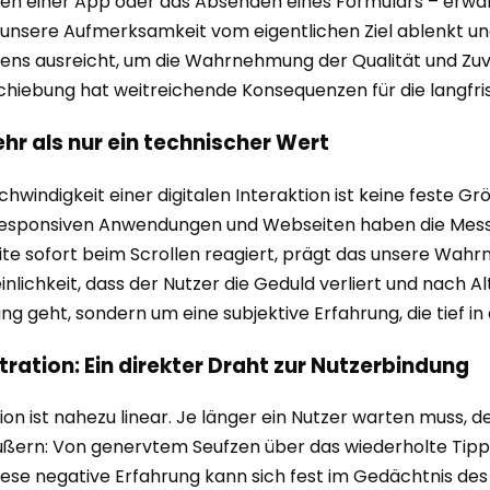
ffnen einer App oder das Absenden eines Formulars – erwar
unsere Aufmerksamkeit vom eigentlichen Ziel ablenkt und
ens ausreicht, um die Wahrnehmung der Qualität und Zuver
chiebung hat weitreichende Konsequenzen für die langfris
hr als nur ein technischer Wert
windigkeit einer digitalen Interaktion ist keine feste Gr
n, responsiven Anwendungen und Webseiten haben die Mes
te sofort beim Scrollen reagiert, prägt das unsere Wahr
inlichkeit, dass der Nutzer die Geduld verliert und nach Al
g geht, sondern um eine subjektive Erfahrung, die tief in
tration: Ein direkter Draht zur Nutzerbindung
ion ist nahezu linear. Je länger ein Nutzer warten muss, d
äußern: Von genervtem Seufzen über das wiederholte Tip
iese negative Erfahrung kann sich fest im Gedächtnis des