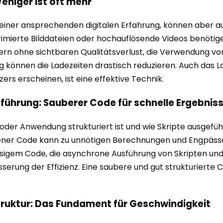
eniger ist oft mehr
e einer ansprechenden digitalen Erfahrung, können aber 
primierte Bilddateien oder hochauflösende Videos benötig
ern ohne sichtbaren Qualitätsverlust, die Verwendung v
ng können die Ladezeiten drastisch reduzieren. Auch das 
rs erscheinen, ist eine effektive Technik.
sführung: Sauberer Code für schnelle Ergebnis
oder Anwendung strukturiert ist und wie Skripte ausgeführ
ener Code kann zu unnötigen Berechnungen und Engpässen
ssigem Code, die asynchrone Ausführung von Skripten un
rung der Effizienz. Eine saubere und gut strukturierte Co
truktur: Das Fundament für Geschwindigkeit