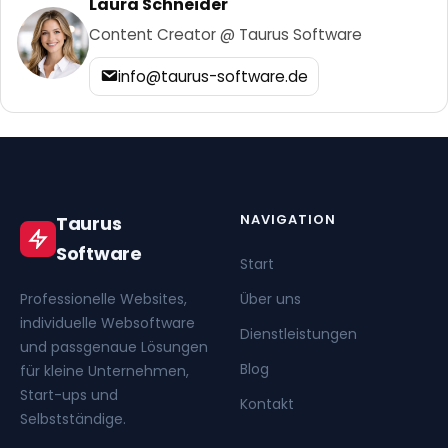
Laura Schneider
Content Creator @ Taurus Software
info@taurus-software.de
NAVIGATION
Taurus
Software
Start
Professionelle Websites,
Über uns
individuelle Websoftware
Dienstleistungen
und passgenaue Lösungen
Blog
für kleine Unternehmen,
Start-ups und
Kontakt
Selbstständige.