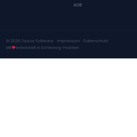
AGB
© 2026 Taurus Software ·
Impressum
·
Datenschutz
Mit
entwickelt in Schleswig-Holstein