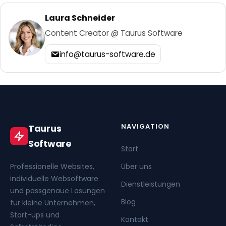
Laura Schneider
Content Creator @ Taurus Software
info@taurus-software.de
NAVIGATION
Taurus
Software
Start
Professionelle Websites,
Über uns
individuelle Websoftware
Dienstleistungen
und passgenaue Lösungen
Blog
für kleine Unternehmen,
Start-ups und
Kontakt