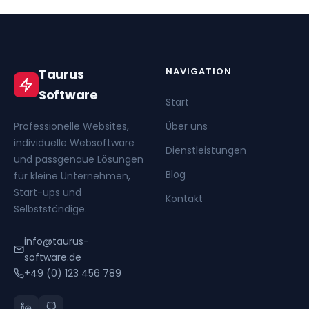
NAVIGATION
Taurus
Software
Start
Professionelle Websites,
Über uns
individuelle Websoftware
Dienstleistungen
und passgenaue Lösungen
Blog
für kleine Unternehmen,
Start-ups und
Kontakt
Selbstständige.
info@taurus-
software.de
+49 (0) 123 456 789