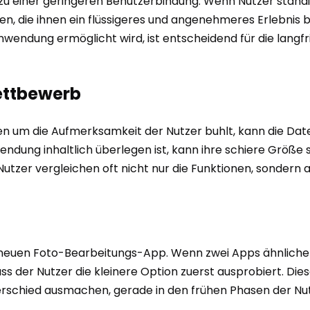
 zu einer geringeren Benutzerbindung. Wenn Nutzer ständ
ven, die ihnen ein flüssigeres und angenehmeres Erlebnis
wendung ermöglicht wird, ist entscheidend für die langfri
Wettbewerb
n um die Aufmerksamkeit der Nutzer buhlt, kann die Dat
endung inhaltlich überlegen ist, kann ihre schiere Größe 
 Nutzer vergleichen oft nicht nur die Funktionen, sonder
er neuen Foto-Bearbeitungs-App. Wenn zwei Apps ähnliche 
dass der Nutzer die kleinere Option zuerst ausprobiert. D
rschied ausmachen, gerade in den frühen Phasen der Nut