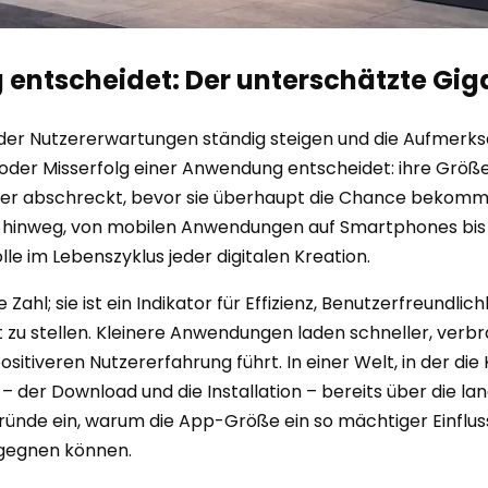
ntscheidet: Der unterschätzte Gigan
 in der Nutzererwartungen ständig steigen und die Aufmer
g oder Misserfolg einer Anwendung entscheidet: ihre Grö
tzer abschreckt, bevor sie überhaupt die Chance bekomme
n hinweg, von mobilen Anwendungen auf Smartphones bis
e im Lebenszyklus jeder digitalen Kreation.
ahl; sie ist ein Indikator für Effizienz, Benutzerfreundlic
t zu stellen. Kleinere Anwendungen laden schneller, verb
positiveren Nutzererfahrung führt. In einer Welt, in der die
 der Download und die Installation – bereits über die lan
 Gründe ein, warum die App-Größe ein so mächtiger Einfluss
gegnen können.