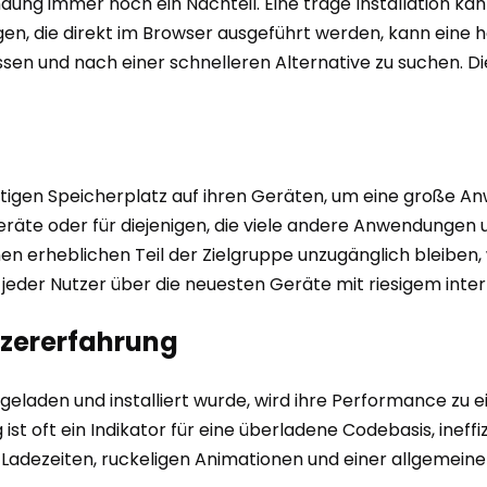
ung immer noch ein Nachteil. Eine träge Installation kan
n, die direkt im Browser ausgeführt werden, kann eine h
ssen und nach einer schnelleren Alternative zu suchen. Die
igen Speicherplatz auf ihren Geräten, um eine große Anw
Geräte oder für diejenigen, die viele andere Anwendungen
inen erheblichen Teil der Zielgruppe unzugänglich bleiben
 jeder Nutzer über die neuesten Geräte mit riesigem inte
tzererfahrung
aden und installiert wurde, wird ihre Performance zu ei
st oft ein Indikator für eine überladene Codebasis, ineffi
 Ladezeiten, ruckeligen Animationen und einer allgemeine