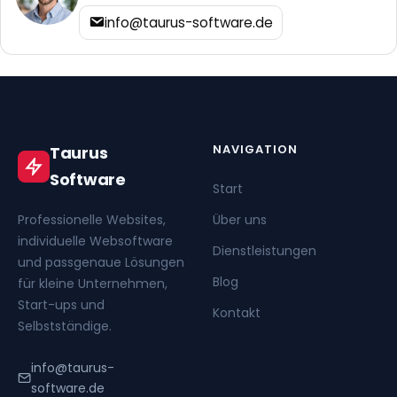
info@taurus-software.de
NAVIGATION
Taurus
Software
Start
Professionelle Websites,
Über uns
individuelle Websoftware
Dienstleistungen
und passgenaue Lösungen
Blog
für kleine Unternehmen,
Start-ups und
Kontakt
Selbstständige.
info@taurus-
software.de