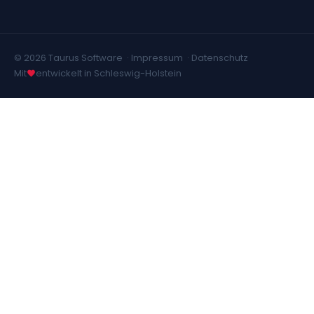
© 2026 Taurus Software ·
Impressum
·
Datenschutz
Mit
entwickelt in Schleswig-Holstein