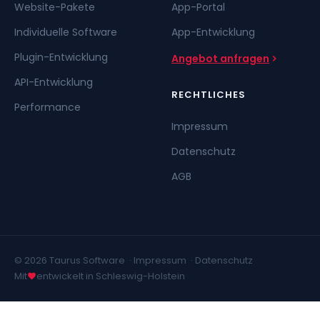
Website-Pakete
App-Portal
Individuelle Software
App-Entwicklung
Plugin-Entwicklung
Angebot anfragen
API-Entwicklung
RECHTLICHES
Performance
Impressum
Datenschutz
AGB
© 2026 Taurus Software ·
Impressum
·
Datenschutz
Mit
entwickelt in Schleswig-Holstein