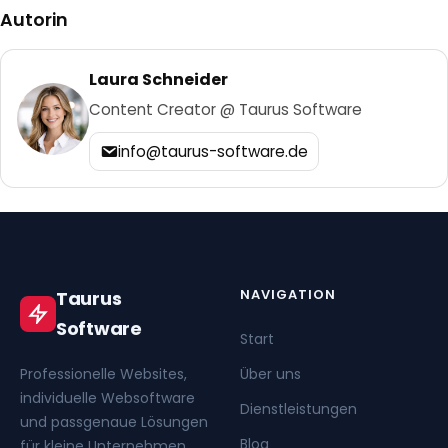
Autorin
Laura Schneider
Content Creator @ Taurus Software
info@taurus-software.de
NAVIGATION
Taurus
Software
Start
Professionelle Websites,
Über uns
individuelle Websoftware
Dienstleistungen
und passgenaue Lösungen
Blog
für kleine Unternehmen,