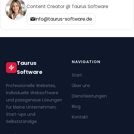
Content Creator @ Taurus Software
info@taurus-software.de
NAVIGATION
Taurus
Software
Start
Professionelle Websites,
Über uns
individuelle Websoftware
Dienstleistungen
und passgenaue Lösungen
Blog
für kleine Unternehmen,
Start-ups und
Kontakt
Selbstständige.