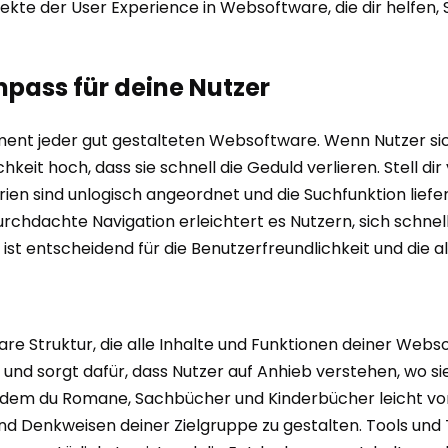
ekte der User Experience in Websoftware, die dir helfen, S
ompass für deine Nutzer
ndament jeder gut gestalteten Websoftware. Wenn Nutzer s
chkeit hoch, dass sie schnell die Geduld verlieren. Stell d
en sind unlogisch angeordnet und die Suchfunktion liefert
urchdachte Navigation erleichtert es Nutzern, sich schnel
s ist entscheidend für die Benutzerfreundlichkeit und die a
bare Struktur, die alle Inhalte und Funktionen deiner Webs
nd sorgt dafür, dass Nutzer auf Anhieb verstehen, wo si
i dem du Romane, Sachbücher und Kinderbücher leicht vone
nd Denkweisen deiner Zielgruppe zu gestalten. Tools und