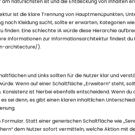
er am natürlichsten ist und die Entdeckung von Inhalten erl
hitektur ist die klare Trennung von Hauptmenüpunkten, U
ach Kleidung sucht, sollte er erwarten, Kategorien wie 
zu finden. Eine schlechte IA würde diese Hierarchie aufbr
ere Informationen zur Informationsarchitektur findest du i
n-architecture/).
ltflächen und Links sollten für die Nutzer klar und vers
 würde. Wenn auf einer Schaltfläche „Erweitern“ steht, soll
onsistenz ist hierbei ebenfalls entscheidend. Wenn du an 
es sei denn, es gibt einen klaren inhaltlichen Unterschied
ienung.
Formular. Statt einer generischen Schaltfläche wie „Sen
ern“ dem Nutzer sofort vermitteln, welche Aktion mit de