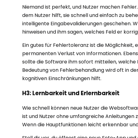
Niemand ist perfekt, und Nutzer machen Fehler. 
dem Nutzer hilft, sie schnell und einfach zu be
intelligente Eingabevalidierungen geschehen. Wen
hinweisen und ihm sagen, welches Feld er korrig
Ein gutes für Fehlertoleranz ist die Möglichkeit
permanenten Verlust von Informationen. Ebenso w
sollte die Software ihm sofort mitteilen, welche
Bedeutung von Fehlerbehandlung wird oft in den
kognitiven Einschränkungen hilft.
H3: Lernbarkeit und Erlernbarkeit
Wie schnell können neue Nutzer die Websoftware
ist und Nutzer ohne umfangreiche Anleitungen zu
Wenn die Hauptfunktionen leicht erkennbar und
Stell dir vor, du öffnest eine neue Foto-App un