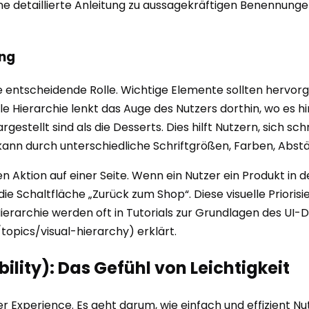
ine detaillierte Anleitung zu aussagekräftigen Benennungen
ung
eine entscheidende Rolle. Wichtige Elemente sollten her
e Hierarchie lenkt das Auge des Nutzers dorthin, wo es hi
stellt sind als die Desserts. Dies hilft Nutzern, sich sch
s kann durch unterschiedliche Schriftgrößen, Farben, Abst
n Aktion auf einer Seite. Wenn ein Nutzer ein Produkt in d
die Schaltfläche „Zurück zum Shop“. Diese visuelle Prioris
ierarchie werden oft in Tutorials zur Grundlagen des UI-D
topics/visual-hierarchy) erklärt.
ility): Das Gefühl von Leichtigkeit
er Experience. Es geht darum, wie einfach und effizient N