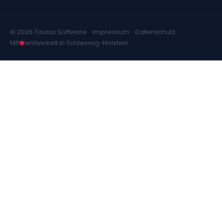
© 2026 Taurus Software ·
Impressum
·
Datenschutz
Mit
entwickelt in Schleswig-Holstein