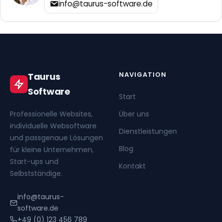
info@taurus-software.de
NAVIGATION
Taurus
Software
Start
Professionelle Websites,
Über uns
individuelle Websoftware
Dienstleistungen
und passgenaue Lösungen
Blog
für kleine Unternehmen,
Start-ups und
Kontakt
Selbstständige.
info@taurus-
software.de
+49 (0) 123 456 789