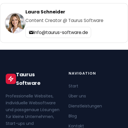
Laura Schneider
Content Creator @ Taurus Software
info@taurus-software.de
NAVIGATION
Taurus
Software
Start
Professionelle Websites,
Über uns
individuelle Websoftware
Dienstleistungen
und passgenaue Lösungen
Blog
für kleine Unternehmen,
Start-ups und
Kontakt