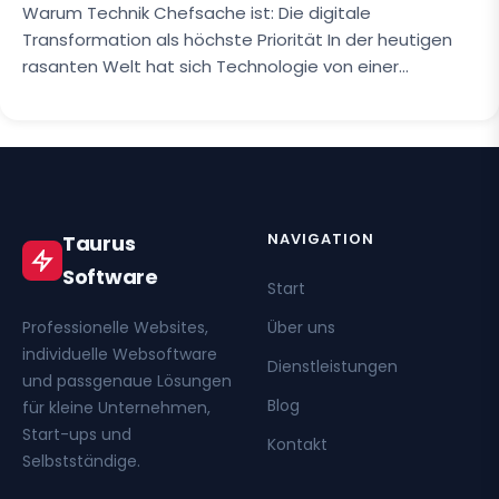
Warum Technik Chefsache ist: Die digitale
Transformation als höchste Priorität In der heutigen
rasanten Welt hat sich Technologie von einer…
NAVIGATION
Taurus
Software
Start
Professionelle Websites,
Über uns
individuelle Websoftware
Dienstleistungen
und passgenaue Lösungen
Blog
für kleine Unternehmen,
Start-ups und
Kontakt
Selbstständige.