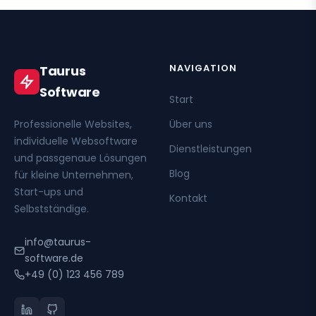
NAVIGATION
Taurus
Software
Start
Professionelle Websites,
Über uns
individuelle Websoftware
Dienstleistungen
und passgenaue Lösungen
Blog
für kleine Unternehmen,
Start-ups und
Kontakt
Selbstständige.
info@taurus-
software.de
+49 (0) 123 456 789