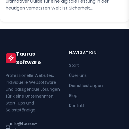
ultimativer Guide für eine digitale Festung In der
heutigen vernetzten Welt ist Sicherheit…
NAVIGATION
Taurus
Software
Start
Professionelle Websites,
Über uns
individuelle Websoftware
Dienstleistungen
und passgenaue Lösungen
Blog
für kleine Unternehmen,
Start-ups und
Kontakt
Selbstständige.
info@taurus-