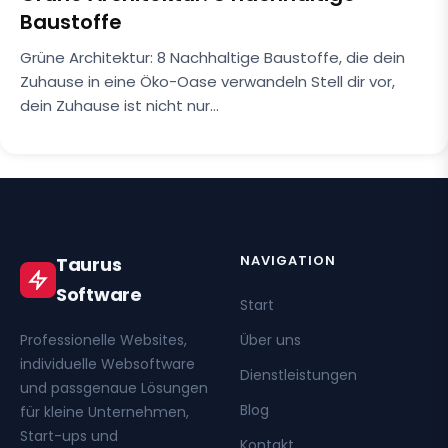
Baustoffe
Grüne Architektur: 8 Nachhaltige Baustoffe, die dein
Zuhause in eine Öko-Oase verwandeln Stell dir vor,
dein Zuhause ist nicht nur…
NAVIGATION
Taurus
Software
Start
Professionelle Websites,
Über uns
individuelle Websoftware
Dienstleistungen
und passgenaue Lösungen
Blog
für kleine Unternehmen,
Start-ups und
Kontakt