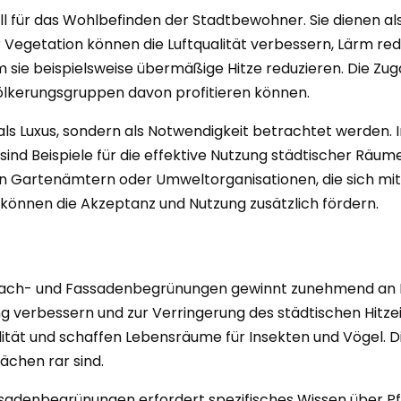
ll für das Wohlbefinden der Stadtbewohner. Sie dienen als
r Vegetation können die Luftqualität verbessern, Lärm red
sie beispielsweise übermäßige Hitze reduzieren. Die Zugä
völkerungsgruppen davon profitieren können.
 als Luxus, sondern als Notwendigkeit betrachtet werden. 
ind Beispiele für die effektive Nutzung städtischer Räum
schen Gartenämtern oder Umweltorganisationen, die sich 
 können die Akzeptanz und Nutzung zusätzlich fördern.
 Dach- und Fassadenbegrünungen gewinnt zunehmend an 
erbessern und zur Verringerung des städtischen Hitze
ualität und schaffen Lebensräume für Insekten und Vögel.
ächen rar sind.
sadenbegrünungen erfordert spezifisches Wissen über 