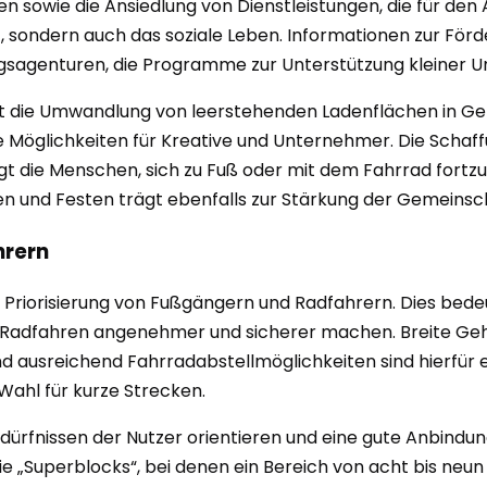
sowie die Ansiedlung von Dienstleistungen, die für den Al
t, sondern auch das soziale Leben. Informationen zur Förd
gsagenturen, die Programme zur Unterstützung kleiner 
n ist die Umwandlung von leerstehenden Ladenflächen in
eue Möglichkeiten für Kreative und Unternehmer. Die Scha
gt die Menschen, sich zu Fuß oder mit dem Fahrrad fort
en und Festen trägt ebenfalls zur Stärkung der Gemeinsch
hrern
die Priorisierung von Fußgängern und Radfahrern. Dies bed
 Radfahren angenehmer und sicherer machen. Breite Geh
d ausreichend Fahrradabstellmöglichkeiten sind hierfür en
Wahl für kurze Strecken.
ürfnissen der Nutzer orientieren und eine gute Anbindung
ie „Superblocks“, bei denen ein Bereich von acht bis ne