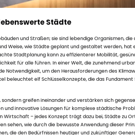
 lebenswerte Städte
uden und Straßen; sie sind lebendige Organismen, die das
und Weise, wie Städte geplant und gestaltet werden, hat ei
dachte Stadtplanung kann zu effizienterer Mobilität, ge
keit für alle führen. In einer Welt, die zunehmend urbani
de Notwendigkeit, um den Herausforderungen des Klimaw
ikel beleuchtet elf Schlüsselkonzepte, die das Fundamen
n, sondern greifen ineinander und verstärken sich gegense
n und innovative Lösungen für komplexe städtische Prob
rten Wirtschaft – jedes Konzept trägt dazu bei, Städte zu
n sehen, wie durch die bewusste Anwendung dieser Prinzi
n, die den Bedürfnissen heutiger und zukünftiger Gener