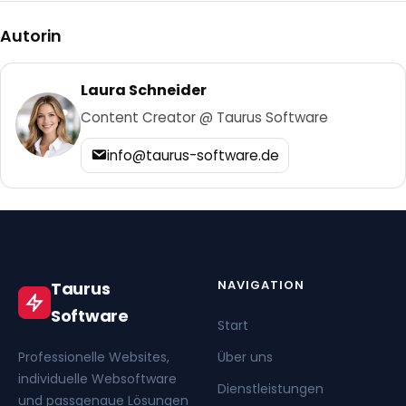
Autorin
Laura Schneider
Content Creator @ Taurus Software
info@taurus-software.de
NAVIGATION
Taurus
Software
Start
Professionelle Websites,
Über uns
individuelle Websoftware
Dienstleistungen
und passgenaue Lösungen