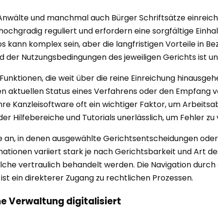
e Anwälte und manchmal auch Bürger Schriftsätze einreic
ochgradig reguliert und erfordern eine sorgfältige Einh
s kann komplex sein, aber die langfristigen Vorteile in B
d der Nutzungsbedingungen des jeweiligen Gerichts ist une
 Funktionen, die weit über die reine Einreichung hinausgeh
den aktuellen Status eines Verfahrens oder den Empfang v
n ihre Kanzleisoftware oft ein wichtiger Faktor, um Arbeits
e der Hilfebereiche und Tutorials unerlässlich, um Fehler z
che an, in denen ausgewählte Gerichtsentscheidungen o
ationen variiert stark je nach Gerichtsbarkeit und Art des
lche vertraulich behandelt werden. Die Navigation durch 
ist ein direkterer Zugang zu rechtlichen Prozessen.
e Verwaltung digitalisiert