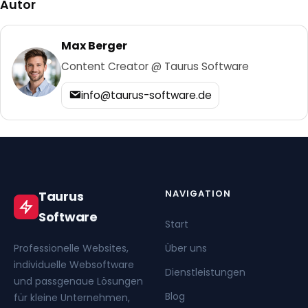
Autor
Max Berger
Content Creator @ Taurus Software
info@taurus-software.de
NAVIGATION
Taurus
Software
Start
Professionelle Websites,
Über uns
individuelle Websoftware
Dienstleistungen
und passgenaue Lösungen
Blog
für kleine Unternehmen,