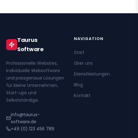
NAVIGATION
Taurus
Software
Start
Professionelle Websites,
Über uns
individuelle Websoftware
Dienstleistungen
und passgenaue Lösungen
Blog
für kleine Unternehmen,
Start-ups und
Kontakt
Selbstständige.
info@taurus-
software.de
+49 (0) 123 456 789