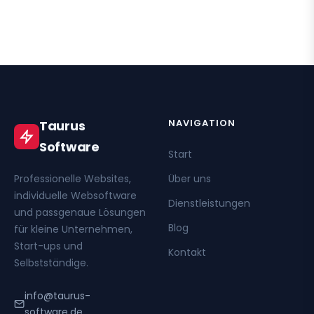
NAVIGATION
Taurus
Software
Start
Professionelle Websites,
Über uns
individuelle Websoftware
Dienstleistungen
und passgenaue Lösungen
Blog
für kleine Unternehmen,
Start-ups und
Kontakt
Selbstständige.
info@taurus-
software.de