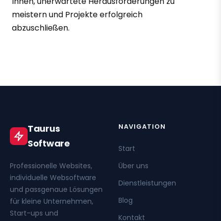
Ihnen, unerwartete Herausforderungen zu
meistern und Projekte erfolgreich
abzuschließen.
NAVIGATION
Taurus
Software
Start
Professionelle Websites,
Über uns
individuelle Websoftware
Dienstleistungen
und passgenaue Lösungen
Blog
für kleine Unternehmen,
Start-ups und
Kontakt