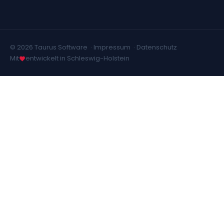
© 2026 Taurus Software ·
Impressum
·
Datenschutz
Mit
entwickelt in Schleswig-Holstein