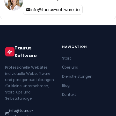
info@taurus-software.de
NAVIGATION
Taurus
Software
Start
Professionelle Websites,
Über uns
individuelle Websoftware
Dienstleistungen
und passgenaue Lösungen
Blog
für kleine Unternehmen,
Start-ups und
Kontakt
Selbstständige.
info@taurus-