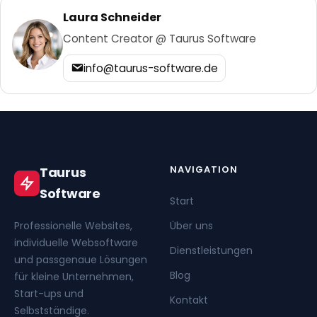
Laura Schneider
Content Creator @ Taurus Software
info@taurus-software.de
NAVIGATION
Taurus
Software
Start
Professionelle Websites,
Über uns
individuelle Websoftware
Dienstleistungen
und passgenaue Lösungen
Blog
für kleine Unternehmen,
Start-ups und
Kontakt
Selbstständige.