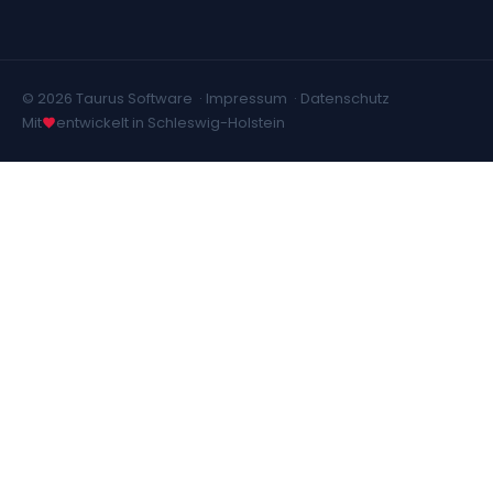
© 2026 Taurus Software ·
Impressum
·
Datenschutz
Mit
entwickelt in Schleswig-Holstein