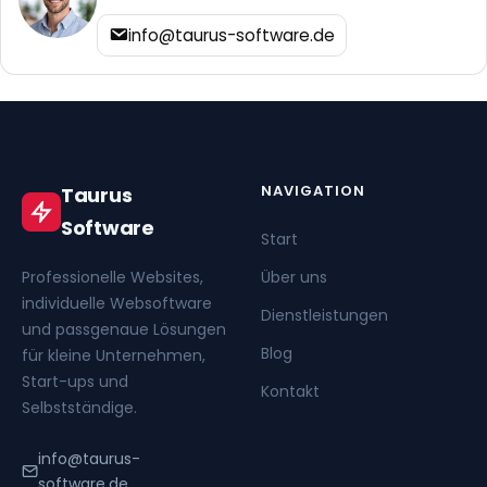
info@taurus-software.de
NAVIGATION
Taurus
Software
Start
Professionelle Websites,
Über uns
individuelle Websoftware
Dienstleistungen
und passgenaue Lösungen
Blog
für kleine Unternehmen,
Start-ups und
Kontakt
Selbstständige.
info@taurus-
software.de