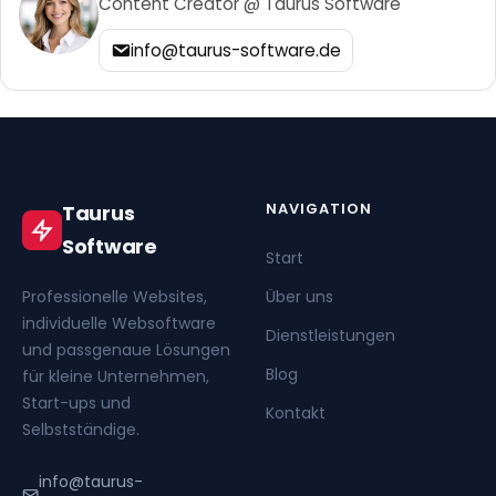
Content Creator @ Taurus Software
info@taurus-software.de
NAVIGATION
Taurus
Software
Start
Professionelle Websites,
Über uns
individuelle Websoftware
Dienstleistungen
und passgenaue Lösungen
Blog
für kleine Unternehmen,
Start-ups und
Kontakt
Selbstständige.
info@taurus-