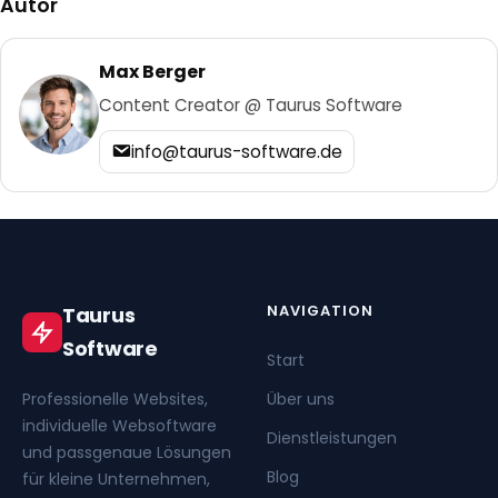
Autor
Max Berger
Content Creator @ Taurus Software
info@taurus-software.de
NAVIGATION
Taurus
Software
Start
Professionelle Websites,
Über uns
individuelle Websoftware
Dienstleistungen
und passgenaue Lösungen
Blog
für kleine Unternehmen,