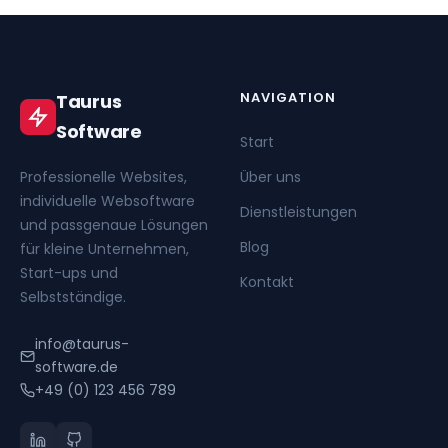
NAVIGATION
Taurus
Software
Start
Professionelle Websites,
Über uns
individuelle Websoftware
Dienstleistungen
und passgenaue Lösungen
Blog
für kleine Unternehmen,
Start-ups und
Kontakt
Selbstständige.
info@taurus-
software.de
+49 (0) 123 456 789