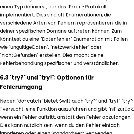
einen Typ definierst, der das `Error`-Protokoll
implementiert. Dies sind oft Enumerationen, die
verschiedene Arten von Fehlern repräsentieren, die in
deiner spezifischen Domäne auftreten können. Zum
könntest du eine `Datenfehler` Enumeration mit Fällen
wie `ungültigeDaten`, `netzwerkfehler` oder
`nichtGefunden` erstellen. Dies macht deine
Fehlerbehandlung spezifischer und verständlicher.
6.3 `try?` und `try!`: Optionen für
Fehlerumgang
Neben `do-catch` bietet Swift auch `try?` und `try!`. `try?
` versucht, eine Funktion auszuführen und gibt `nil` zurück,
wenn ein Fehler auftritt, anstatt den Fehler abzufangen.
Dies kann nützlich sein, wenn du den Fehler einfach
ignorieren oder einen Standardwert verwenden