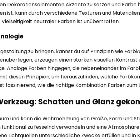
eren Dekorationselementen Akzente zu setzen und Farbe h
en ist, kann durch verschiedene Texturen und Materialien
Vielseitigkeit neutraler Farben ist unübertroffen.
Analogie
bgestaltung zu bringen, kannst du auf Prinzipien wie Farb
nüberliegen, erzeugen einen starken visuellen Kontrast 
e. Analoge Farben hingegen, die nebeneinander im Farbkre
it diesen Prinzipien, um herauszufinden, welche Farbko
 ist faszinierend, wie die richtige Kombination Farben zu
s Werkzeug: Schatten und Glanz geko
m Raum und kann die Wahrnehmung von Größe, Form und St
unktional zu fesselnd verwandeln und eine Atmosphäre s
ene Lichtquellen unterschiedliche Zwecke erfüllen und i