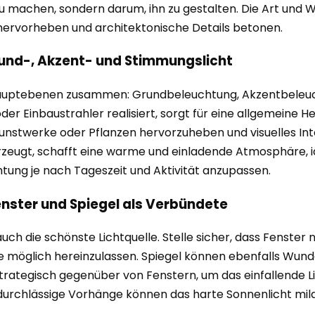
u machen, sondern darum, ihn zu gestalten. Die Art und We
n hervorheben und architektonische Details betonen.
Grund-, Akzent- und Stimmungslicht
ei Hauptebenen zusammen: Grundbeleuchtung, Akzentbele
r Einbaustrahler realisiert, sorgt für eine allgemeine H
Kunstwerke oder Pflanzen hervorzuheben und visuelles I
eugt, schafft eine warme und einladende Atmosphäre, ide
chtung je nach Tageszeit und Aktivität anzupassen.
Fenster und Spiegel als Verbündete
 auch die schönste Lichtquelle. Stelle sicher, dass Fenst
ie möglich hereinzulassen. Spiegel können ebenfalls Wunde
strategisch gegenüber von Fenstern, um das einfallende 
htdurchlässige Vorhänge können das harte Sonnenlicht mil