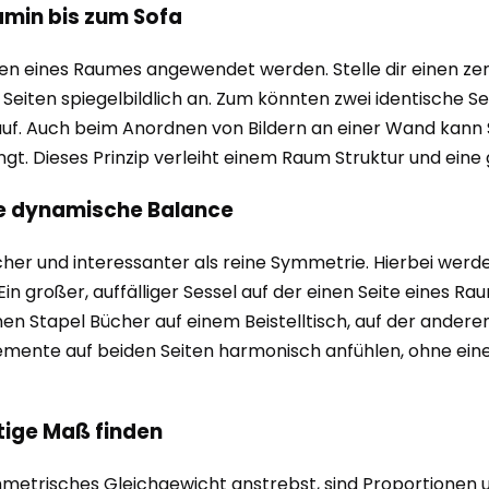
amin bis zum Sofa
hen eines Raumes angewendet werden. Stelle dir einen zen
eiten spiegelbildlich an. Zum könnten zwei identische Se
arauf. Auch beim Anordnen von Bildern an einer Wand kan
t. Dieses Prinzip verleiht einem Raum Struktur und eine 
ie dynamische Balance
er und interessanter als reine Symmetrie. Hierbei werden
 Ein großer, auffälliger Sessel auf der einen Seite eines
inen Stapel Bücher auf einem Beistelltisch, auf der anderen
lemente auf beiden Seiten harmonisch anfühlen, ohne eine
htige Maß finden
trisches Gleichgewicht anstrebst, sind Proportionen un