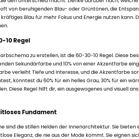
 die den Unterschied macht. Denke darüber nach, welc
t oft von beruhigenden Blau- oder Grüntönen, die Entspa
kräftiges Blau für mehr Fokus und Energie nutzen kann. D
hen.
0-10 Regel
rbschema zu erstellen, ist die 60-30-10 Regel. Diese be
zenden Sekundärfarbe und 10% von einer Akzentfarbe ei
rbe verleiht Tiefe und Interesse, und die Akzentfarbe sor
, könntest du 60% für ein helles Grau, 30% für ein wärme
 Diese Regel hilft dir, ein ausgewogenes und visuell ans
zeitloses Fundament
 sind die stillen Helden der Innenarchitektur. Sie bieten
lose Eleganz, die nie aus der Mode kommt. Sie eignen sic