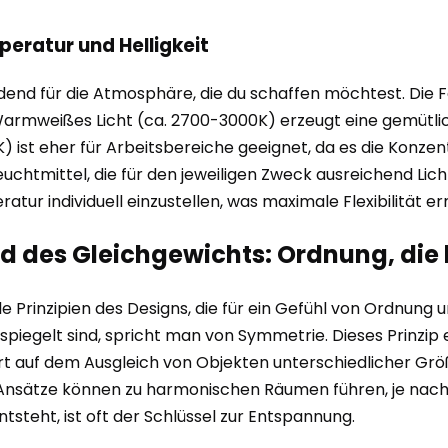
peratur und Helligkeit
idend für die Atmosphäre, die du schaffen möchtest. Die 
. Warmweißes Licht (ca. 2700-3000K) erzeugt eine gemütli
 ist eher für Arbeitsbereiche geeignet, da es die Konzen
euchtmittel, die für den jeweiligen Zweck ausreichend Li
atur individuell einzustellen, was maximale Flexibilität er
d des Gleichgewichts: Ordnung, die 
 Prinzipien des Designs, die für ein Gefühl von Ordnun
espiegelt sind, spricht man von Symmetrie. Dieses Prinzip
 auf dem Ausgleich von Objekten unterschiedlicher Größ
e Ansätze können zu harmonischen Räumen führen, je nac
steht, ist oft der Schlüssel zur Entspannung.