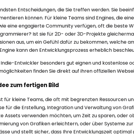
dsten Entscheidungen, die Sie treffen werden. Sie beeinflus
lementieren können. Für kleine Teams sind Engines, die ei
 eine engagierte Community verfügen, oft die beste Wahl
rogrammierer? Ist sie für 2D- oder 3D-Projekte gleicher
rsionen aus, um ein Gefühl dafür zu bekommen, welche a
Engine kann den Entwicklungsprozess erheblich beschleu
für Indie-Entwickler besonders gut eignen und kostenlose 
glichkeiten finden Sie direkt auf ihren offiziellen Webse
Idee zum fertigen Bild
 ist für kleine Teams, die oft mit begrenzten Ressourcen 
sse für die Erstellung, Integration und Verwaltung von G
gte Assets verwenden möchten, um Zeit zu sparen, oder ob
timierung von Grafiken erleichtern, oder über Systeme zu
se und stellt sicher, dass Ihre Entwicklungszeit optimal 