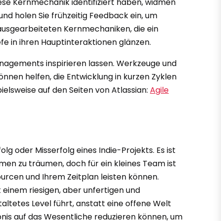
ese Kernmechanik identifiziert haben, widmen
und holen Sie frühzeitig Feedback ein, um
ig ausgearbeiteten Kernmechaniken, die ein
efe in ihren Hauptinteraktionen glänzen.
managements inspirieren lassen. Werkzeuge und
nen helfen, die Entwicklung in kurzen Zyklen
ielsweise auf den Seiten von Atlassian:
Agile
g oder Misserfolg eines Indie-Projekts. Es ist
en zu träumen, doch für ein kleines Team ist
sourcen und Ihrem Zeitplan leisten können.
t einem riesigen, aber unfertigen und
taltetes Level führt, anstatt eine offene Welt
nis auf das Wesentliche reduzieren können, um