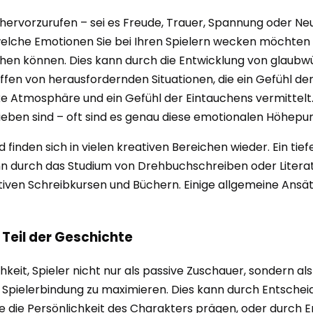
 hervorzurufen – sei es Freude, Trauer, Spannung oder Neu
welche Emotionen Sie bei Ihren Spielern wecken möchten 
echen können. Dies kann durch die Entwicklung von glaub
haffen von herausfordernden Situationen, die ein Gefühl d
ke Atmosphäre und ein Gefühl der Eintauchens vermittelt.
ieben sind – oft sind es genau diese emotionalen Höhepun
und finden sich in vielen kreativen Bereichen wieder. Ein t
ann durch das Studium von Drehbuchschreiben oder Lite
tiven Schreibkursen und Büchern. Einige allgemeine Ansätz
s Teil der Geschichte
chkeit, Spieler nicht nur als passive Zuschauer, sondern a
die Spielerbindung zu maximieren. Dies kann durch Entsche
ie die Persönlichkeit des Charakters prägen, oder durch