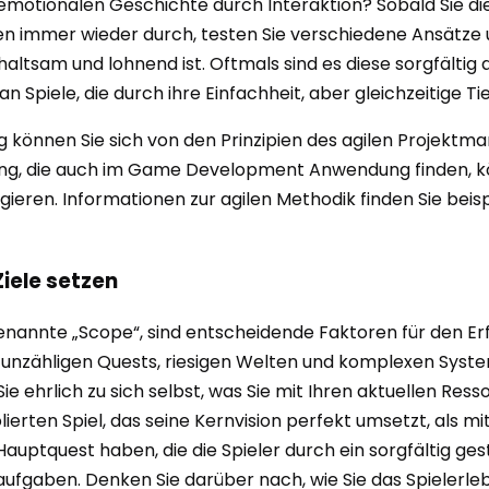
emotionalen Geschichte durch Interaktion? Sobald Sie di
ypen immer wieder durch, testen Sie verschiedene Ansätze 
erhaltsam und lohnend ist. Oftmals sind es diese sorgfält
n Spiele, die durch ihre Einfachheit, aber gleichzeitige Ti
ng können Sie sich von den Prinzipien des agilen Projekt
g, die auch im Game Development Anwendung finden, kön
ieren. Informationen zur agilen Methodik finden Sie beisp
iele setzen
nannte „Scope“, sind entscheidende Faktoren für den Erfol
unzähligen Quests, riesigen Welten und komplexen System
Sie ehrlich zu sich selbst, was Sie mit Ihren aktuellen Res
lierten Spiel, das seine Kernvision perfekt umsetzt, als mi
Hauptquest haben, die die Spieler durch ein sorgfältig ges
fgaben. Denken Sie darüber nach, wie Sie das Spielerleb